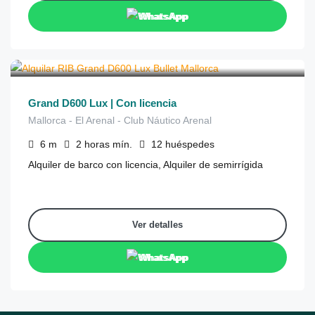
WhatsApp
€
250
de
/2 horas
Grand D600 Lux | Con licencia
Mallorca - El Arenal - Club Náutico Arenal
6
m
2 horas
mín.
12
huéspedes
Alquiler de barco con licencia, Alquiler de semirrígida
Ver detalles
WhatsApp