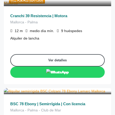
CON CAPITÁN (INCLUIDO)
Cranchi 39 Resistencia | Motora
Mallorca - Palma
12
m
medio día
mín.
9
huéspedes
Alquiler de lancha
Ver detalles
WhatsApp
€
395
de
/medio día
BSC 78 Ebony | Semirrígida | Con licencia
Mallorca - Palma - Club de Mar