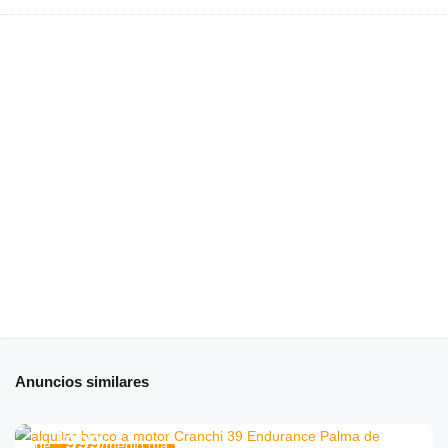
Anuncios similares
€
999
de
/medio día