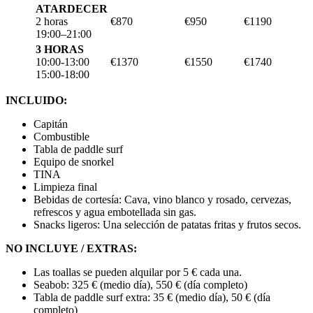
ATARDECER
2 horas
€870
€950
€1190
19:00–21:00
3 HORAS
10:00-13:00
€1370
€1550
€1740
15:00-18:00
INCLUIDO:
Capitán
Combustible
Tabla de paddle surf
Equipo de snorkel
TINA
Limpieza final
Bebidas de cortesía: Cava, vino blanco y rosado, cervezas,
refrescos y agua embotellada sin gas.
Snacks ligeros: Una selección de patatas fritas y frutos secos.
NO INCLUYE / EXTRAS:
Las toallas se pueden alquilar por 5 € cada una.
Seabob: 325 € (medio día), 550 € (día completo)
Tabla de paddle surf extra: 35 € (medio día), 50 € (día
completo)