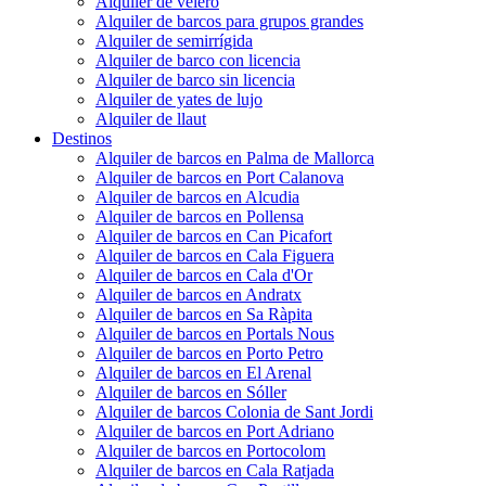
Alquiler de velero
Alquiler de barcos para grupos grandes
Alquiler de semirrígida
Alquiler de barco con licencia
Alquiler de barco sin licencia
Alquiler de yates de lujo
Alquiler de llaut
Destinos
Alquiler de barcos en Palma de Mallorca
Alquiler de barcos en Port Calanova
Alquiler de barcos en Alcudia
Alquiler de barcos en Pollensa
Alquiler de barcos en Can Picafort
Alquiler de barcos en Cala Figuera
Alquiler de barcos en Cala d'Or
Alquiler de barcos en Andratx
Alquiler de barcos en Sa Ràpita
Alquiler de barcos en Portals Nous
Alquiler de barcos en Porto Petro
Alquiler de barcos en El Arenal
Alquiler de barcos en Sóller
Alquiler de barcos Colonia de Sant Jordi
Alquiler de barcos en Port Adriano
Alquiler de barcos en Portocolom
Alquiler de barcos en Cala Ratjada