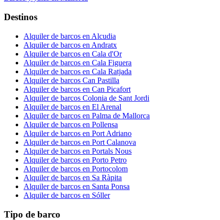
Destinos
Alquiler de barcos en Alcudia
Alquiler de barcos en Andratx
Alquiler de barcos en Cala d'Or
Alquiler de barcos en Cala Figuera
Alquiler de barcos en Cala Ratjada
Alquiler de barcos Can Pastilla
Alquiler de barcos en Can Picafort
Alquiler de barcos Colonia de Sant Jordi
Alquiler de barcos en El Arenal
Alquiler de barcos en Palma de Mallorca
Alquiler de barcos en Pollensa
Alquiler de barcos en Port Adriano
Alquiler de barcos en Port Calanova
Alquiler de barcos en Portals Nous
Alquiler de barcos en Porto Petro
Alquiler de barcos en Portocolom
Alquiler de barcos en Sa Ràpita
Alquiler de barcos en Santa Ponsa
Alquiler de barcos en Sóller
Tipo de barco