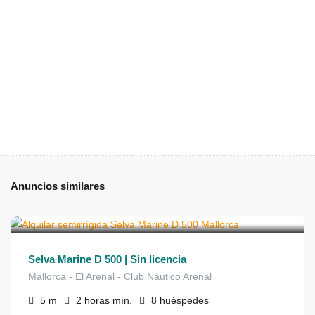
Anuncios similares
€
170
de
/2 horas
Selva Marine D 500 | Sin licencia
Mallorca - El Arenal - Club Náutico Arenal
5
m
2 horas
mín.
8
huéspedes