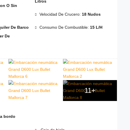
Litros
on O Sin
Velocidad De Crucero:
18 Nudos
quiler De Barco
Consumo De Combustible:
15 L/h
er De
11+
 a bordo
Caja de hielo