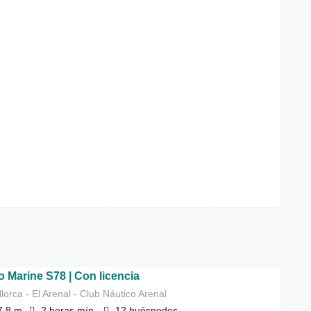
o Marine S78 | Con licencia
lorca - El Arenal - Club Náutico Arenal
7.8
m
2 horas
mín.
12
huéspedes