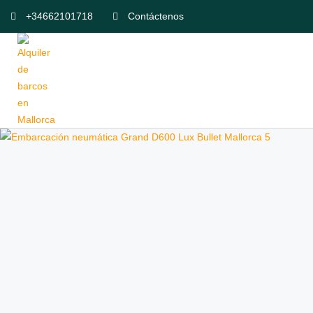
+34662101718
Contáctenos