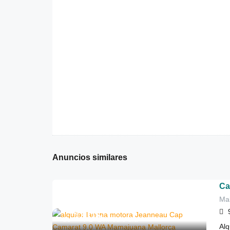
Anuncios similares
Ca
Mal
495
€
de
/medio día
Alq