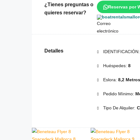
¿Tienes preguntas o
Reservas por 
quieres reservar?
boatrentalsmallo
Detalles
IDENTIFICACIÓN
Huéspedes:
8
Eslora:
8,2 Metro
Pedido Mínimo:
Me
Tipo De Alquiler:
C