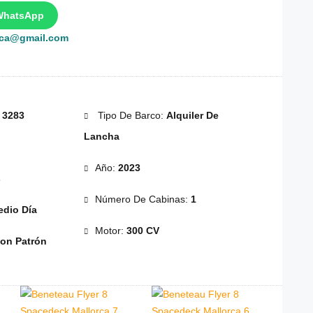
WhatsApp
rca@gmail.com
:
3283
Tipo De Barco:
Alquiler De
Lancha
Año:
2023
s
Número De Cabinas:
1
dio Día
Motor:
300 CV
on Patrón