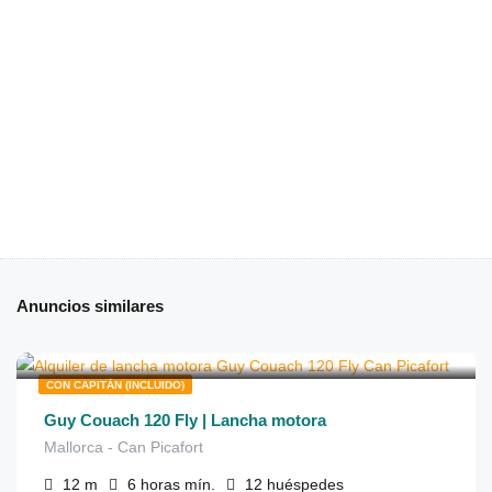
Anuncios similares
€
1,450
de
/6 horas
CON CAPITÁN (INCLUIDO)
Guy Couach 120 Fly | Lancha motora
Mallorca - Can Picafort
12
m
6 horas
mín.
12
huéspedes