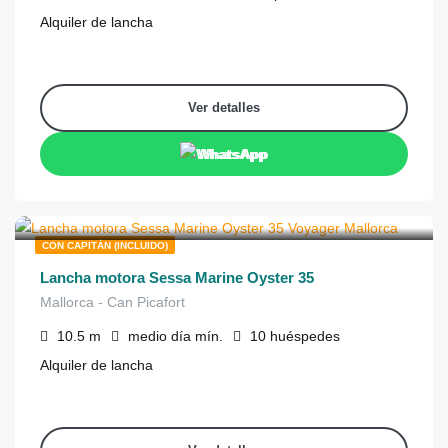
Alquiler de lancha
Ver detalles
WhatsApp
€
1,000
de
/medio día
CON CAPITÁN (INCLUIDO)
Lancha motora Sessa Marine Oyster 35
Mallorca - Can Picafort
10.5
m
medio día
mín.
10
huéspedes
Alquiler de lancha