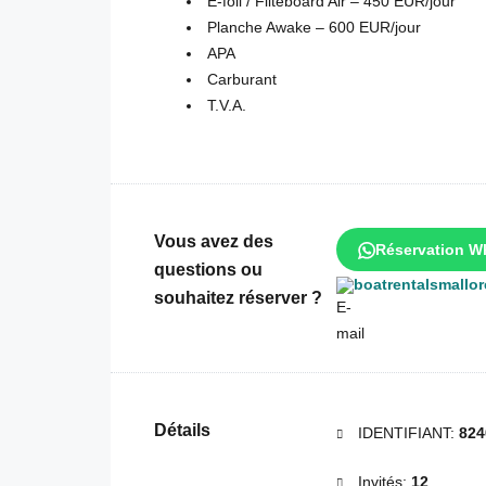
E-foil / Fliteboard Air – 450 EUR/jour
Planche Awake – 600 EUR/jour
APA
Carburant
T.V.A.
Vous avez des
Réservation W
questions ou
boatrentalsmallo
souhaitez réserver ?
Détails
IDENTIFIANT:
824
Invités:
12