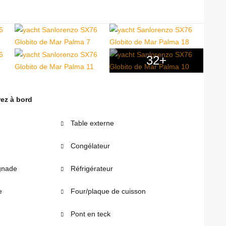
32+
ez à bord
Table externe
Congélateur
gnade
Réfrigérateur
e
Four/plaque de cuisson
Pont en teck