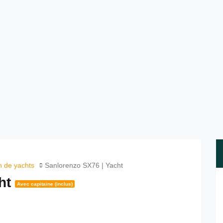
n de yachts
Sanlorenzo SX76 | Yacht
cht
Avec capitaine (inclus)