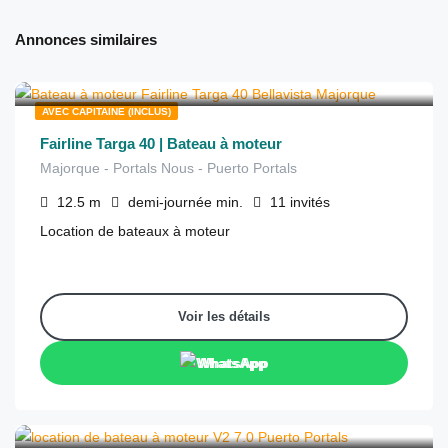
Annonces similaires
€
900
depuis
/demi-journée
AVEC CAPITAINE (INCLUS)
Fairline Targa 40 | Bateau à moteur
Majorque - Portals Nous - Puerto Portals
12.5
m
demi-journée
min.
11
invités
Location de bateaux à moteur
Voir les détails
WhatsApp
€
399
depuis
/6 heures