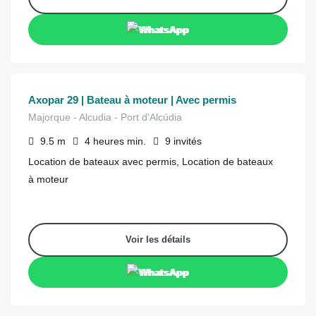
WhatsApp
€
980
depuis
/4 heures
Axopar 29 | Bateau à moteur | Avec permis
Majorque - Alcudia - Port d'Alcúdia
9.5
m
4 heures
min.
9
invités
Location de bateaux avec permis, Location de bateaux
à moteur
Voir les détails
WhatsApp