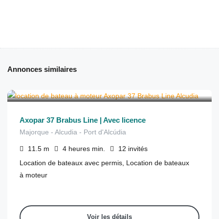
Annonces similaires
€
1,430
depuis
/4 heures
Axopar 37 Brabus Line | Avec licence
Majorque - Alcudia - Port d'Alcúdia
11.5
m
4 heures
min.
12
invités
Location de bateaux avec permis, Location de bateaux
à moteur
Voir les détails