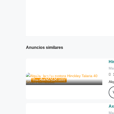
Anuncios similares
Hi
Mal
1,800
€
de
/medio día
CON CAPITÁN (INCLUIDO)
Alq
Ax
Mal