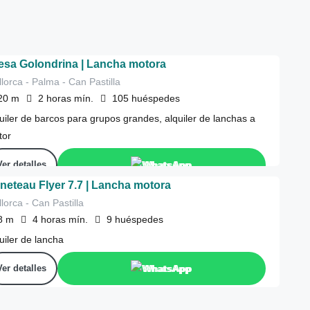
esa Golondrina | Lancha motora
lorca - Palma - Can Pastilla
20
m
2 horas
mín.
105
huéspedes
uiler de barcos para grupos grandes, alquiler de lanchas a
tor
Ver detalles
WhatsApp
neteau Flyer 7.7 | Lancha motora
lorca - Can Pastilla
8
m
4 horas
mín.
9
huéspedes
uiler de lancha
Ver detalles
WhatsApp