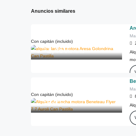
Anuncios similares
Ar
Mal
Con capitán (incluido)
1,450
€
de
/2 horas
Alq
mo
Be
Mal
Con capitán (incluido)
540
€
de
/4 horas
Alq