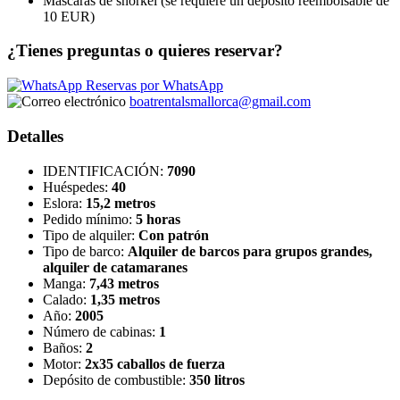
Máscaras de snorkel (se requiere un depósito reembolsable de
10 EUR)
¿Tienes preguntas o quieres reservar?
Reservas por WhatsApp
boatrentalsmallorca@gmail.com
Detalles
IDENTIFICACIÓN:
7090
Huéspedes:
40
Eslora:
15,2 metros
Pedido mínimo:
5 horas
Tipo de alquiler:
Con patrón
Tipo de barco:
Alquiler de barcos para grupos grandes,
alquiler de catamaranes
Manga:
7,43 metros
Calado:
1,35 metros
Año:
2005
Número de cabinas:
1
Baños:
2
Motor:
2x35 caballos de fuerza
Depósito de combustible:
350 litros