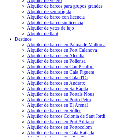
Alquiler de velero
Alquiler de barcos para grupos grandes
Alquiler de semirrígida
Alquiler de barco con licencia
Alquiler de barco sin licencia
Alquiler de yates de lujo
Alquiler de llaut
Destinos
Alquiler de barcos en Palma de Mallorca
Alquiler de barcos en Port Calanova
Alquiler de barcos en Alcudia
Alquiler de barcos en Pollensa
Alquiler de barcos en Can Picafort
Alquiler de barcos en Cala Figuera
Alquiler de barcos en Cala d'Or
Alquiler de barcos en Andratx
Alquiler de barcos en Sa Ràpita
Alquiler de barcos en Portals Nous
Alquiler de barcos en Porto Petro
Alquiler de barcos en El Arenal
Alquiler de barcos en Sóller
Alquiler de barcos Colonia de Sant Jordi
Alquiler de barcos en Port Adriano
Alquiler de barcos en Portocolom
Alquiler de barcos en Cala Ratjada